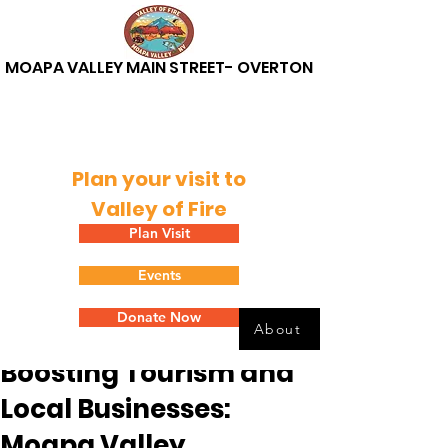
MOAPA VALLEY MAIN STREET- OVERTON
Plan your visit to
Valley of Fire
Plan Visit
Events
Post
Donate Now
Mary Kaye Washburn
About
Aug 9, 2024
2 min read
Boosting Tourism and
Local Businesses:
Moapa Valley