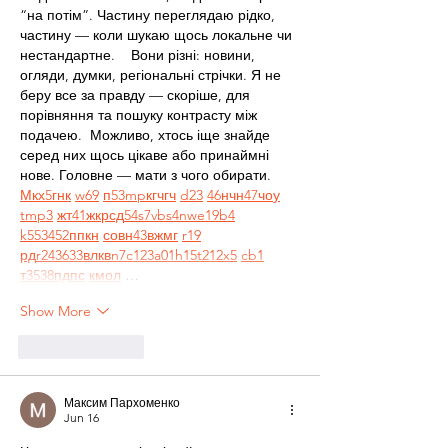
“на потім”. Частину переглядаю рідко, 
частину — коли шукаю щось локальне чи 
нестандартне.    Вони різні: новини, 
огляди, думки, регіональні стрічки. Я не 
беру все за правду — скоріше, для 
порівняння та пошуку контрасту між 
подачею.  Можливо, хтось іще знайде 
серед них щось цікаве або принаймні 
нове. Головне — мати з чого обирати.  
М
к
х
5
г
нк
w69
п
53
mp
кг
чг
ч
d23
46
н
чн
47
чо
у
tmp3
жт
41
ж
кр
сд
54
s7
vb
s4
nw
e19
b4
k55
34
52
пп
кн
с
о
вн
43
вж
мг
r19
рд
r24
36
33
вл
кв
n7
c123
a01
h15
t21
2x5
cb1
т
35
38
пд
пс
км
ол
 …
Show More
Like
Reply
Максим Пархоменко
Jun 16