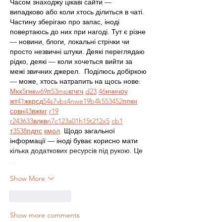
Часом знаходжу цікаві сайти — 
випадково або коли хтось ділиться в чаті. 
Частину зберігаю про запас, іноді 
повертаюсь до них при нагоді. Тут є різне 
— новини, блоги, локальні стрічки чи 
просто незвичні штуки. Деякі переглядаю 
рідко, деякі — коли хочеться вийти за 
межі звичних джерел.  Поділюсь добіркою 
— може, хтось натрапить на щось нове:  
М
к
х
5
г
нк
w69
п
53
mp
кг
чг
ч
d23
46
н
чн
чо
у
жт
41
ж
кр
сд
54
s7
vb
s4
nw
e19
b4
k55
34
52
пп
кн
с
о
вн
43
вж
мг
r19
r24
36
33
вл
кв
n7
c123
a01
h15
t21
2x5
cb1
т
35
38
пд
пс
км
ол
  Щодо загальної 
інформації — іноді буває корисно мати 
кілька додаткових ресурсів під рукою. Це 
…
Show More
Like
Reply
Show more comments