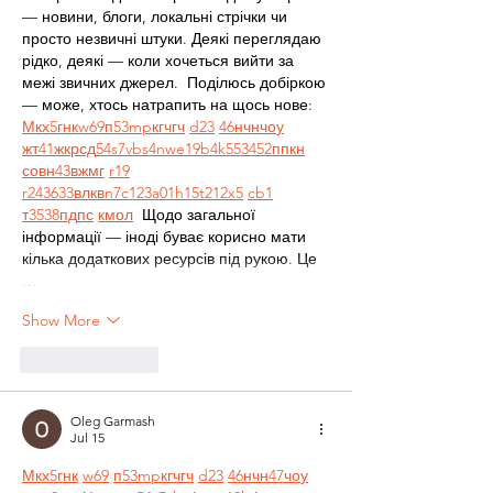
— новини, блоги, локальні стрічки чи 
просто незвичні штуки. Деякі переглядаю 
рідко, деякі — коли хочеться вийти за 
межі звичних джерел.  Поділюсь добіркою 
— може, хтось натрапить на щось нове:  
М
к
х
5
г
нк
w69
п
53
mp
кг
чг
ч
d23
46
н
чн
чо
у
жт
41
ж
кр
сд
54
s7
vb
s4
nw
e19
b4
k55
34
52
пп
кн
с
о
вн
43
вж
мг
r19
r24
36
33
вл
кв
n7
c123
a01
h15
t21
2x5
cb1
т
35
38
пд
пс
км
ол
  Щодо загальної 
інформації — іноді буває корисно мати 
кілька додаткових ресурсів під рукою. Це 
…
Show More
Like
Reply
Oleg Garmash
Jul 15
М
к
х
5
г
нк
w69
п
53
mp
кг
чг
ч
d23
46
н
чн
47
чо
у