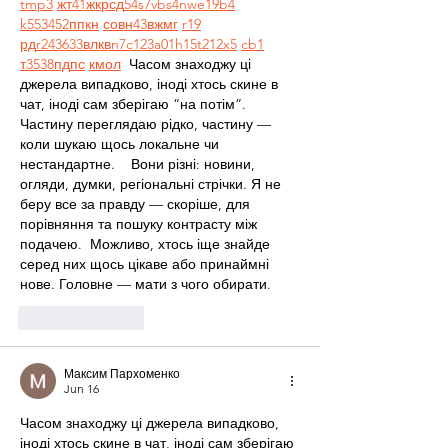
tmp3
жт
41
ж
кр
сд
54
s7
vb
s4
nw
e19
b4
k55
34
52
пп
кн
с
о
вн
43
вж
мг
r19
рд
r24
36
33
вл
кв
n7
c123
a01
h15
t21
2x5
cb1
т
35
38
пд
пс
км
ол
  Часом знаходжу ці 
джерела випадково, іноді хтось скине в 
чат, іноді сам зберігаю “на потім”. 
Частину переглядаю рідко, частину — 
коли шукаю щось локальне чи 
нестандартне.    Вони різні: новини, 
огляди, думки, регіональні стрічки. Я не 
беру все за правду — скоріше, для 
порівняння та пошуку контрасту між 
подачею.  Можливо, хтось іще знайде 
серед них щось цікаве або принаймні 
нове. Головне — мати з чого обирати. 
Like
Reply
Максим Пархоменко
Jun 16
Часом знаходжу ці джерела випадково, 
іноді хтось скине в чат, іноді сам зберігаю 