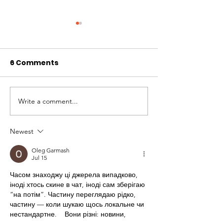
6 Comments
Write a comment...
Nevada Main Street
Revitalize Mo
Grant: Community
Valley: Grants
Garden and
Community S
Newest
Downtown
and Murals
Oleg Garmash
Revitalization
Jul 15
Часом знаходжу ці джерела випадково, 
іноді хтось скине в чат, іноді сам зберігаю 
“на потім”. Частину переглядаю рідко, 
частину — коли шукаю щось локальне чи 
нестандартне.    Вони різні: новини, 