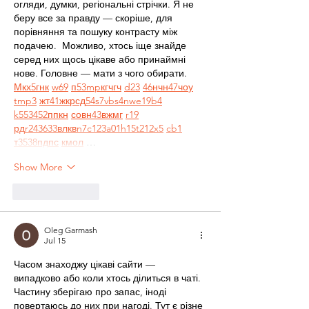
огляди, думки, регіональні стрічки. Я не 
беру все за правду — скоріше, для 
порівняння та пошуку контрасту між 
подачею.  Можливо, хтось іще знайде 
серед них щось цікаве або принаймні 
нове. Головне — мати з чого обирати.  
М
к
х
5
г
нк
w69
п
53
mp
кг
чг
ч
d23
46
н
чн
47
чо
у
tmp3
жт
41
ж
кр
сд
54
s7
vb
s4
nw
e19
b4
k55
34
52
пп
кн
с
о
вн
43
вж
мг
r19
рд
r24
36
33
вл
кв
n7
c123
a01
h15
t21
2x5
cb1
т
35
38
пд
пс
км
ол
 …
Show More
Like
Reply
Oleg Garmash
Jul 15
Часом знаходжу цікаві сайти — 
випадково або коли хтось ділиться в чаті. 
Частину зберігаю про запас, іноді 
повертаюсь до них при нагоді. Тут є різне 