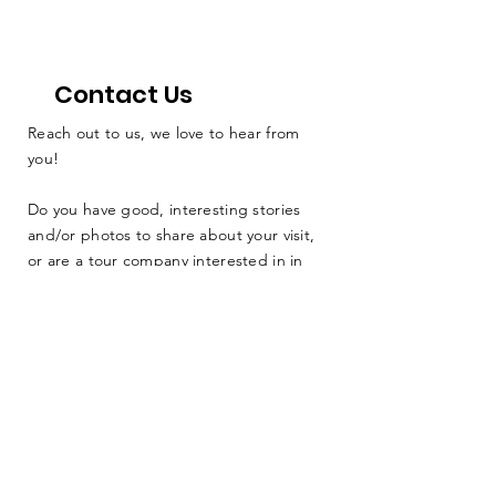
Upcoming Projects to
Fund
Contact Us
Reach out to us, we love to hear from
you!
Do you have good, interesting stories
and/or photos to share about your visit,
or are a tour company interested in in
connecting with our community events
and attractions, or a local business
needing marketing and/or resources, or
a local volunteer that would like to take
part? Please contact us below: